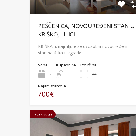
PEŠČENICA, NOVOUREĐENI STAN U
KRIŠKOJ ULICI
KRIŠKA, iznajmljuje se dvosobni novouređeni
stan na 4. katu zgrade…
Sobe
Kupaonice
Površina
2
1
44
Najam stanova
700€
Istaknuto