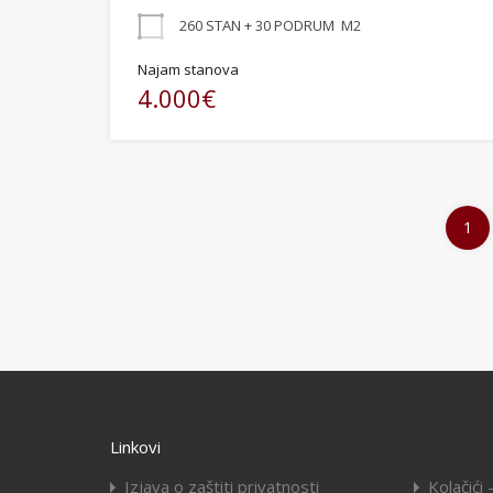
260 STAN + 30 PODRUM
M2
Najam stanova
4.000€
1
Linkovi
Izjava o zaštiti privatnosti
Kolačići