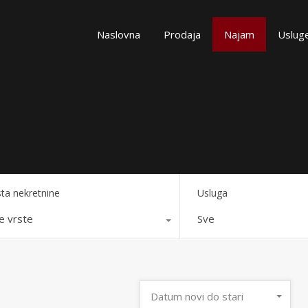
Naslovna
Prodaja
Najam
Uslug
sta nekretnine
Usluga
e vrste
Sve
Datum novi do stari