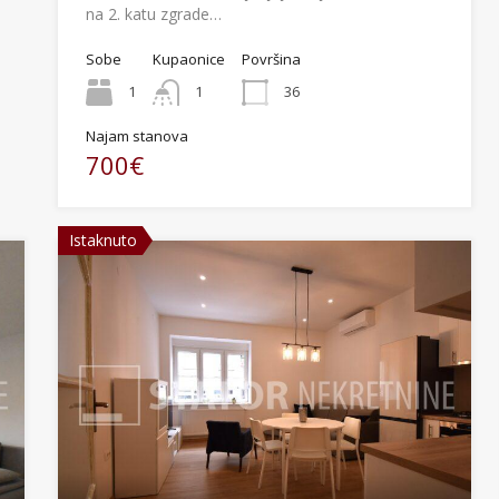
na 2. katu zgrade…
Sobe
Kupaonice
Površina
1
1
36
Najam stanova
700€
Istaknuto