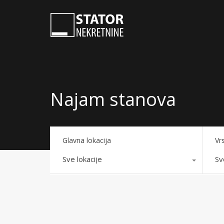
Najam stanova
Glavna lokacija
Vr
Sve lokacije
Sv