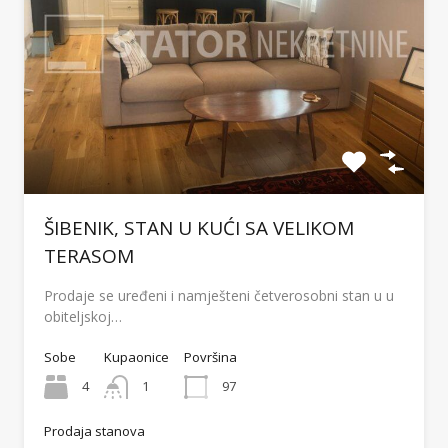
ŠIBENIK, STAN U KUĆI SA VELIKOM
TERASOM
Prodaje se uređeni i namješteni četverosobni stan u u
obiteljskoj…
Sobe
Kupaonice
Površina
4
1
97
Prodaja stanova