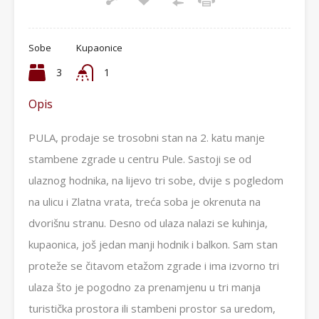
Sobe
Kupaonice
3
1
Opis
PULA, prodaje se trosobni stan na 2. katu manje
stambene zgrade u centru Pule. Sastoji se od
ulaznog hodnika, na lijevo tri sobe, dvije s pogledom
na ulicu i Zlatna vrata, treća soba je okrenuta na
dvorišnu stranu. Desno od ulaza nalazi se kuhinja,
kupaonica, još jedan manji hodnik i balkon. Sam stan
proteže se čitavom etažom zgrade i ima izvorno tri
ulaza što je pogodno za prenamjenu u tri manja
turistička prostora ili stambeni prostor sa uredom,