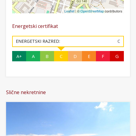
Leaflet
| ©
OpenStreetMap
contributors
Energetski certifikat
ENERGETSKI RAZRED:
C
A+
A
B
C
D
E
F
G
Slične nekretnine