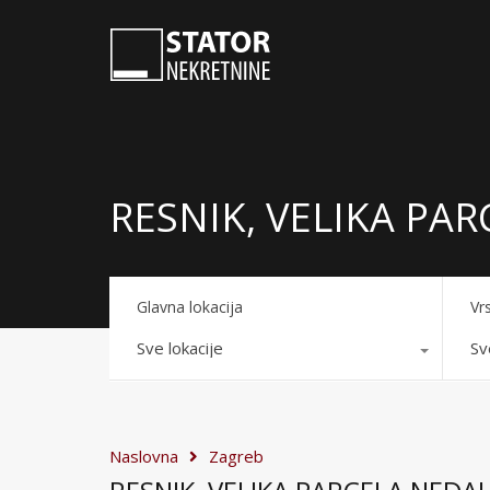
RESNIK, VELIKA PA
Glavna lokacija
Vr
Sve lokacije
Sv
Naslovna
Zagreb