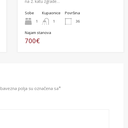
na 2. katu zgrade…
Sobe
Kupaonice
Površina
1
1
36
Najam stanova
700€
*
bavezna polja su označena sa