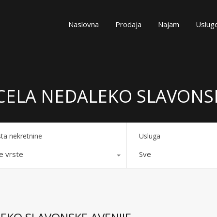
Naslovna
Prodaja
Najam
Uslug
RCELA NEDALEKO SLAVONS
sta nekretnine
Usluga
e vrste
Sve