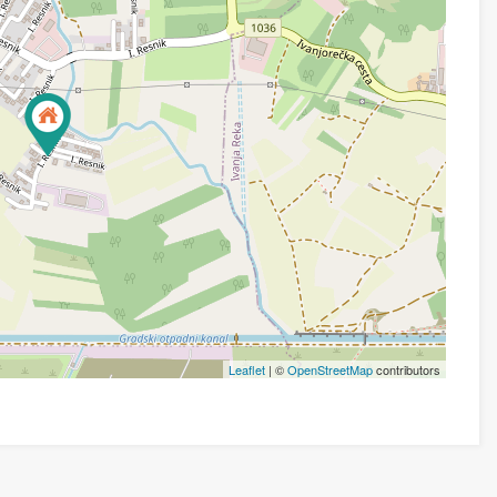
Leaflet
| ©
OpenStreetMap
contributors