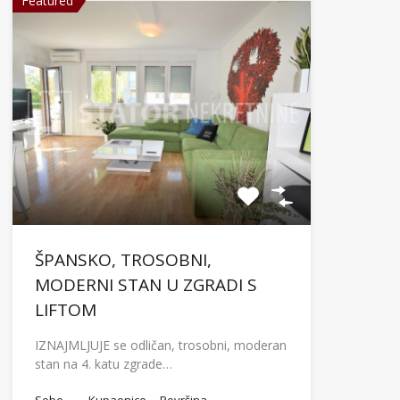
Featured
ŠPANSKO, TROSOBNI,
MODERNI STAN U ZGRADI S
LIFTOM
IZNAJMLJUJE se odličan, trosobni, moderan
stan na 4. katu zgrade…
Sobe
Kupaonice
Površina