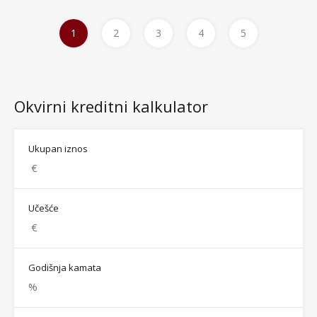
1
2
3
4
5
Okvirni kreditni kalkulator
Ukupan iznos
Učešće
Godišnja kamata