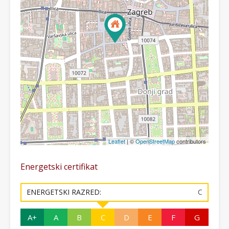
Leaflet
| ©
OpenStreetMap
contributors
Energetski certifikat
ENERGETSKI RAZRED:
C
A+
A
B
C
D
E
F
G