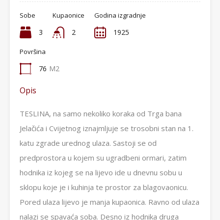
Sobe
Kupaonice
Godina izgradnje
3
2
1925
Površina
76
M2
Opis
TESLINA, na samo nekoliko koraka od Trga bana
Jelačića i Cvijetnog iznajmljuje se trosobni stan na 1.
katu zgrade urednog ulaza. Sastoji se od
predprostora u kojem su ugradbeni ormari, zatim
hodnika iz kojeg se na lijevo ide u dnevnu sobu u
sklopu koje je i kuhinja te prostor za blagovaonicu.
Pored ulaza lijevo je manja kupaonica. Ravno od ulaza
nalazi se spavaća soba. Desno iz hodnika druga