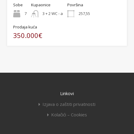
Sobe
Kupaonice
Površina
7
3 + 2 WC - a
257,55
Prodaja kuća
350.000€
Linkovi
Izjava o zaštiti privatnosti
Kolačići – Cookies