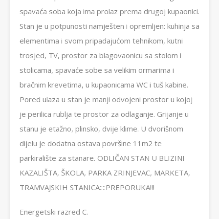
spavaća soba koja ima prolaz prema drugoj kupaonici.
Stan je u potpunosti namješten i opremljen: kuhinja sa
elementima i svom pripadajućom tehnikom, kutni
trosjed, TV, prostor za blagovaonicu sa stolom i
stolicama, spavaće sobe sa velikim ormarima i
bračnim krevetima, u kupaonicama WC i tuš kabine.
Pored ulaza u stan je manji odvojeni prostor u kojoj
je perilica rublja te prostor za odlaganje. Grijanje u
stanu je etažno, plinsko, dvije klime. U dvorišnom
dijelu je dodatna ostava površine 11m2 te
parkiralište za stanare. ODLIČAN STAN U BLIZINI
KAZALIŠTA, ŠKOLA, PARKA ZRINJEVAC, MARKETA,
TRAMVAJSKIH STANICA::::PREPORUKA!!!
Energetski razred C.